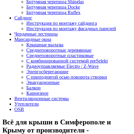
Битумная черепица Shinglas
Битумная черепица Docke
Битумная черепица Ruflex
Сайдинг
Инструкция по монтажу сайдинга
Инструкция по монтажу фасадных панелей
Чердачные лестницы
Мансардные окна
Крышные вылазы
Среднеповоротные деревянные
Среднеповоротные пластиковые
C комбинированной системой preSelekt
Радиоуправляемые Electro / Z-Wave
Энергосберегающие
С приподнятой осью поворота створки
Эвакуационные
Балкон
Карнизное
Вентиляционные системы
Утеплители
OSB
Всё для крыши в Симферополе и
Крыму от производителя -