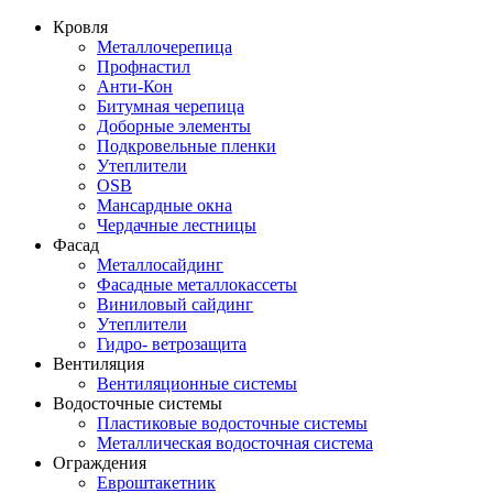
Кровля
Металлочерепица
Профнастил
Анти-Кон
Битумная черепица
Доборные элементы
Подкровельные пленки
Утеплители
OSB
Мансардные окна
Чердачные лестницы
Фасад
Металлосайдинг
Фасадные металлокассеты
Виниловый сайдинг
Утеплители
Гидро- ветрозащита
Вентиляция
Вентиляционные системы
Водосточные системы
Пластиковые водосточные системы
Металлическая водосточная система
Ограждения
Евроштакетник