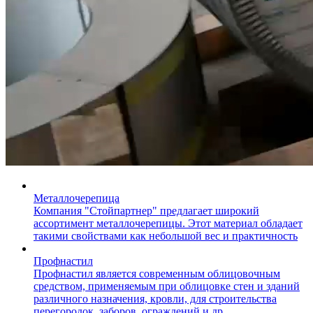
Металлочерепица
Компания "Стойпартнер" предлагает широкий
ассортимент металлочерепицы. Этот материал обладает
такими свойствами как небольшой вес и практичность
Профнастил
Профнастил является современным облицовочным
средством, применяемым при облицовке стен и зданий
различного назначения, кровли, для строительства
перегородок, заборов, ограждений и др.