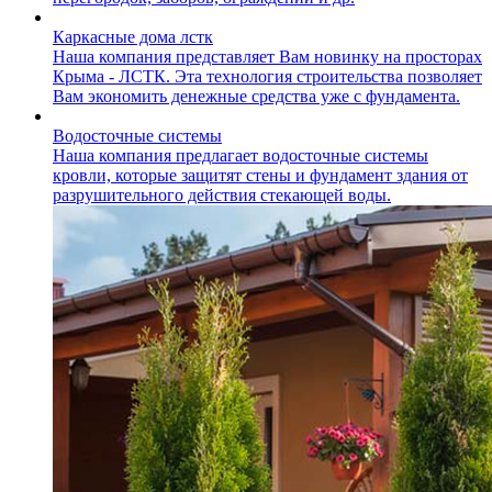
Каркасные дома лстк
Наша компания представляет Вам новинку на просторах
Крыма - ЛСТК. Эта технология строительства позволяет
Вам экономить денежные средства уже с фундамента.
Водосточные системы
Наша компания предлагает водосточные системы
кровли, которые защитят стены и фундамент здания от
разрушительного действия стекающей воды.