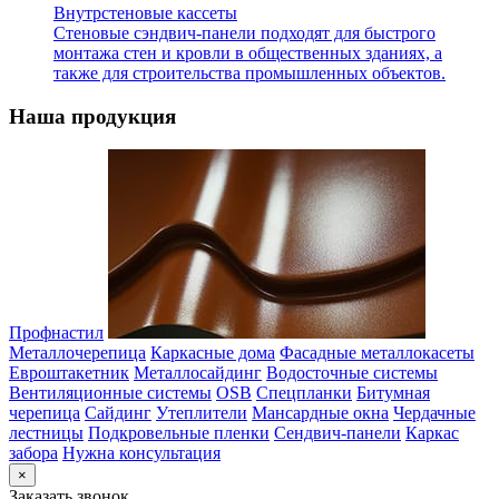
Внутрстеновые кассеты
Стеновые сэндвич-панели подходят для быстрого
монтажа стен и кровли в общественных зданиях, а
также для строительства промышленных объектов.
Наша продукция
Профнастил
Металлочерепица
Каркасные дома
Фасадные металлокасеты
Евроштакетник
Металлосайдинг
Водосточные системы
Вентиляционные системы
OSB
Спецпланки
Битумная
черепица
Сайдинг
Утеплители
Мансардные окна
Чердачные
лестницы
Подкровельные пленки
Сендвич-панели
Каркас
забора
Нужна консультация
×
Заказать звонок