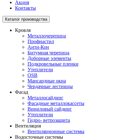
Акция
Контакты
Toggle
Каталог производства
navigation
Кровля
Металлочерепица
Профнастил
Анти-Кон
Битумная черепица
Доборные элементы
Подкровельные пленки
Утеплители
OSB
Мансардные окна
Чердачные лестницы
Фасад
Металлосайдинг
Фасадные металлокассеты
Виниловый сайдинг
Утеплители
Гидро- ветрозащита
Вентиляция
Вентиляционные системы
Водосточные системы