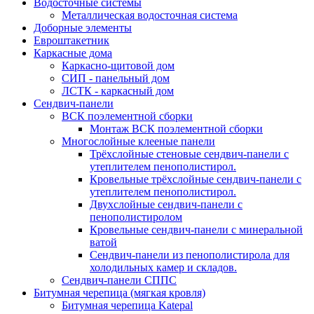
Водосточные системы
Металлическая водосточная система
Доборные элементы
Евроштакетник
Каркасные дома
Каркасно-щитовой дом
СИП - панельный дом
ЛСТК - каркасный дом
Сендвич-панели
ВСК поэлементной сборки
Монтаж ВСК поэлементной сборки
Многослойные клееные панели
Трёхслойные стеновые сендвич-панели с
утеплителем пенополистирол.
Кровельные трёхслойные сендвич-панели с
утеплителем пенополистирол.
Двухслойные сендвич-панели с
пенополистиролом
Кровельные сендвич-панели с минеральной
ватой
Сендвич-панели из пенополистирола для
холодильных камер и складов.
Сендвич-панели СППС
Битумная черепица (мягкая кровля)
Битумная черепица Katepal