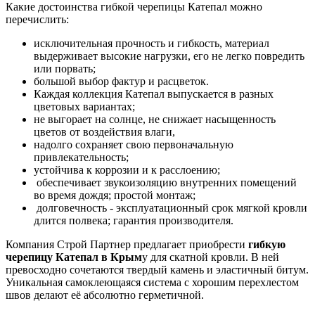
Какие достоинства гибкой черепицы Катепал можно
перечислить:
исключительная прочность и гибкость, материал
выдерживает высокие нагрузки, его не легко повредить
или порвать;
большой выбор фактур и расцветок.
Каждая коллекция Катепал выпускается в разных
цветовых вариантах;
не выгорает на солнце, не снижает насыщенность
цветов от воздействия влаги,
надолго сохраняет свою первоначальную
привлекательность;
устойчива к коррозии и к расслоению;
обеспечивает звукоизоляцию внутренних помещений
во время дождя; простой монтаж;
долговечность - эксплуатационный срок мягкой кровли
длится полвека; гарантия производителя.
Компания Строй Партнер предлагает приобрести
гибкую
черепицу Катепал в Крым
у для скатной кровли. В ней
превосходно сочетаются твердый камень и эластичный битум.
Уникальная самоклеющаяся система с хорошим перехлестом
швов делают её абсолютно герметичной.