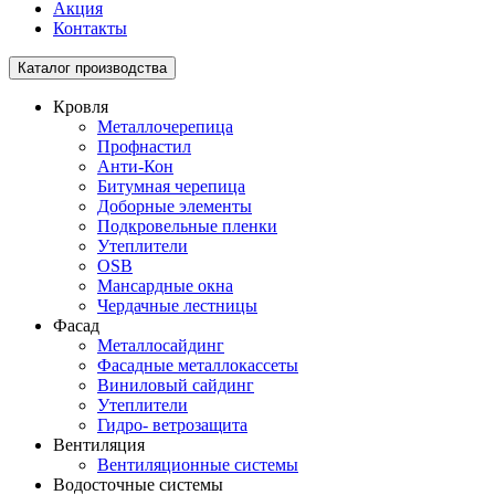
Акция
Контакты
Toggle
Каталог производства
navigation
Кровля
Металлочерепица
Профнастил
Анти-Кон
Битумная черепица
Доборные элементы
Подкровельные пленки
Утеплители
OSB
Мансардные окна
Чердачные лестницы
Фасад
Металлосайдинг
Фасадные металлокассеты
Виниловый сайдинг
Утеплители
Гидро- ветрозащита
Вентиляция
Вентиляционные системы
Водосточные системы