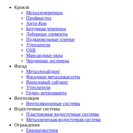
Кровля
Металлочерепица
Профнастил
Анти-Кон
Битумная черепица
Доборные элементы
Подкровельные пленки
Утеплители
OSB
Мансардные окна
Чердачные лестницы
Фасад
Металлосайдинг
Фасадные металлокассеты
Виниловый сайдинг
Утеплители
Гидро- ветрозащита
Вентиляция
Вентиляционные системы
Водосточные системы
Пластиковые водосточные системы
Металлическая водосточная система
Ограждения
Евроштакетник