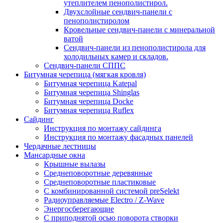
утеплителем пенополистирол.
Двухслойные сендвич-панели с
пенополистиролом
Кровельные сендвич-панели с минеральной
ватой
Сендвич-панели из пенополистирола для
холодильных камер и складов.
Сендвич-панели СППС
Битумная черепица (мягкая кровля)
Битумная черепица Katepal
Битумная черепица Shinglas
Битумная черепица Docke
Битумная черепица Ruflex
Сайдинг
Инструкция по монтажу сайдинга
Инструкция по монтажу фасадных панелей
Чердачные лестницы
Мансардные окна
Крышные вылазы
Среднеповоротные деревянные
Среднеповоротные пластиковые
C комбинированной системой preSelekt
Радиоуправляемые Electro / Z-Wave
Энергосберегающие
С приподнятой осью поворота створки