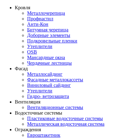
Кровля
Металлочерепица
Профнастил
Анти-Кон
Битумная черепица
Доборные элементы
Подкровельные пленки
Утеплители
OSB
Мансардные окна
Чердачные лестницы
Фасад
Металлосайдинг
Фасадные металлокассеты
Виниловый сайдинг
Утеплители
Гидро- ветрозащита
Вентиляция
Вентиляционные системы
Водосточные системы
Пластиковые водосточные системы
Металлическая водосточная система
Ограждения
Евроштакетник