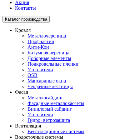
Акция
Контакты
Toggle
Каталог производства
navigation
Кровля
Металлочерепица
Профнастил
Анти-Кон
Битумная черепица
Доборные элементы
Подкровельные пленки
Утеплители
OSB
Мансардные окна
Чердачные лестницы
Фасад
Металлосайдинг
Фасадные металлокассеты
Виниловый сайдинг
Утеплители
Гидро- ветрозащита
Вентиляция
Вентиляционные системы
Водосточные системы