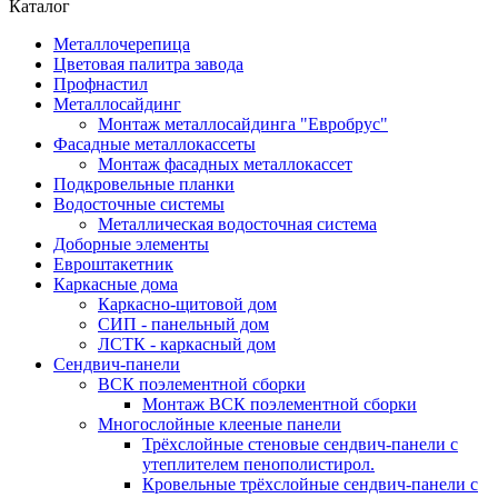
Каталог
Металлочерепица
Цветовая палитра завода
Профнастил
Металлосайдинг
Монтаж металлосайдинга "Евробрус"
Фасадные металлокассеты
Монтаж фасадных металлокассет
Подкровельные планки
Водосточные системы
Металлическая водосточная система
Доборные элементы
Евроштакетник
Каркасные дома
Каркасно-щитовой дом
СИП - панельный дом
ЛСТК - каркасный дом
Сендвич-панели
ВСК поэлементной сборки
Монтаж ВСК поэлементной сборки
Многослойные клееные панели
Трёхслойные стеновые сендвич-панели с
утеплителем пенополистирол.
Кровельные трёхслойные сендвич-панели с