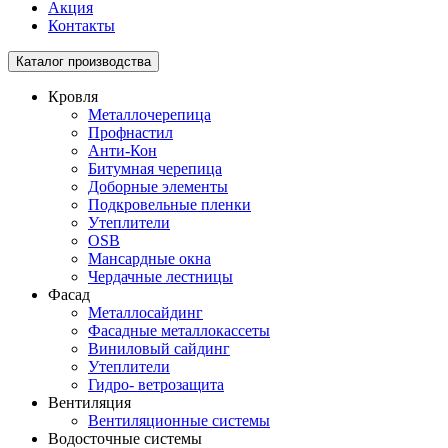
Акция
Контакты
Toggle
Каталог производства
navigation
Кровля
Металлочерепица
Профнастил
Анти-Кон
Битумная черепица
Доборные элементы
Подкровельные пленки
Утеплители
OSB
Мансардные окна
Чердачные лестницы
Фасад
Металлосайдинг
Фасадные металлокассеты
Виниловый сайдинг
Утеплители
Гидро- ветрозащита
Вентиляция
Вентиляционные системы
Водосточные системы