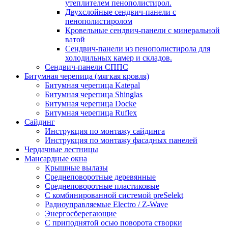
утеплителем пенополистирол.
Двухслойные сендвич-панели с
пенополистиролом
Кровельные сендвич-панели с минеральной
ватой
Сендвич-панели из пенополистирола для
холодильных камер и складов.
Сендвич-панели СППС
Битумная черепица (мягкая кровля)
Битумная черепица Katepal
Битумная черепица Shinglas
Битумная черепица Docke
Битумная черепица Ruflex
Сайдинг
Инструкция по монтажу сайдинга
Инструкция по монтажу фасадных панелей
Чердачные лестницы
Мансардные окна
Крышные вылазы
Среднеповоротные деревянные
Среднеповоротные пластиковые
C комбинированной системой preSelekt
Радиоуправляемые Electro / Z-Wave
Энергосберегающие
С приподнятой осью поворота створки