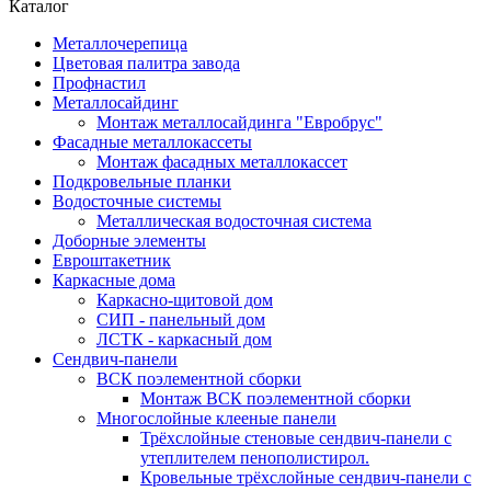
Каталог
Металлочерепица
Цветовая палитра завода
Профнастил
Металлосайдинг
Монтаж металлосайдинга "Евробрус"
Фасадные металлокассеты
Монтаж фасадных металлокассет
Подкровельные планки
Водосточные системы
Металлическая водосточная система
Доборные элементы
Евроштакетник
Каркасные дома
Каркасно-щитовой дом
СИП - панельный дом
ЛСТК - каркасный дом
Сендвич-панели
ВСК поэлементной сборки
Монтаж ВСК поэлементной сборки
Многослойные клееные панели
Трёхслойные стеновые сендвич-панели с
утеплителем пенополистирол.
Кровельные трёхслойные сендвич-панели с