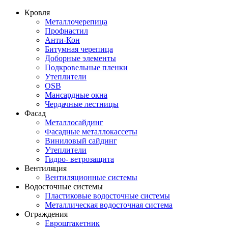
Кровля
Металлочерепица
Профнастил
Анти-Кон
Битумная черепица
Доборные элементы
Подкровельные пленки
Утеплители
OSB
Мансардные окна
Чердачные лестницы
Фасад
Металлосайдинг
Фасадные металлокассеты
Виниловый сайдинг
Утеплители
Гидро- ветрозащита
Вентиляция
Вентиляционные системы
Водосточные системы
Пластиковые водосточные системы
Металлическая водосточная система
Ограждения
Евроштакетник