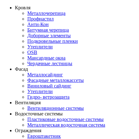
Кровля
Металлочерепица
Профнастил
Анти-Кон
Битумная черепица
Доборные элементы
Подкровельные пленки
Утеплители
OSB
Мансардные окна
Чердачные лестницы
Фасад
Металлосайдинг
Фасадные металлокассеты
Виниловый сайдинг
Утеплители
Гидро- ветрозащита
Вентиляция
Вентиляционные системы
Водосточные системы
Пластиковые водосточные системы
Металлическая водосточная система
Ограждения
Евроштакетник