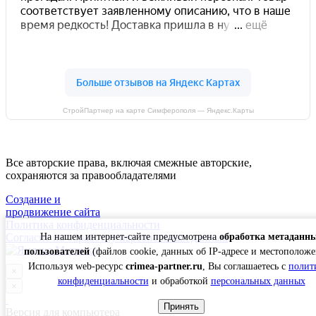
СтройПартнер на карте Симферополя — Яндекс.Карты
Все авторские права, включая смежные авторские,
сохраняются за правообладателями
Создание и
продвижение сайта
Политика конфиденциальности
На нашем интернет-сайте предусмотрена
обработка метаданн
Согласие на обработку персональных данных
пользователей
(файлов cookie, данных об IP-адресе и местоположе
Используя web-ресурс
crimea-partner.ru
, Вы соглашаетесь с
полит
×
конфиденциальности
и обработкой
персональных данных
×
Принять
Версия для компьютера