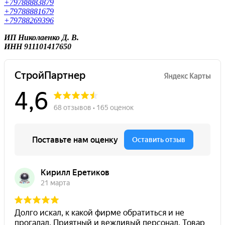
+79788883879
+79788881679
+79788269396
ИП Николаенко Д. В.
ИНН 911101417650