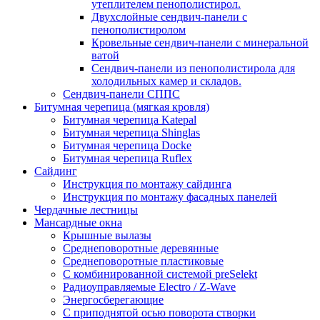
утеплителем пенополистирол.
Двухслойные сендвич-панели с
пенополистиролом
Кровельные сендвич-панели с минеральной
ватой
Сендвич-панели из пенополистирола для
холодильных камер и складов.
Сендвич-панели СППС
Битумная черепица (мягкая кровля)
Битумная черепица Katepal
Битумная черепица Shinglas
Битумная черепица Docke
Битумная черепица Ruflex
Сайдинг
Инструкция по монтажу сайдинга
Инструкция по монтажу фасадных панелей
Чердачные лестницы
Мансардные окна
Крышные вылазы
Среднеповоротные деревянные
Среднеповоротные пластиковые
C комбинированной системой preSelekt
Радиоуправляемые Electro / Z-Wave
Энергосберегающие
С приподнятой осью поворота створки