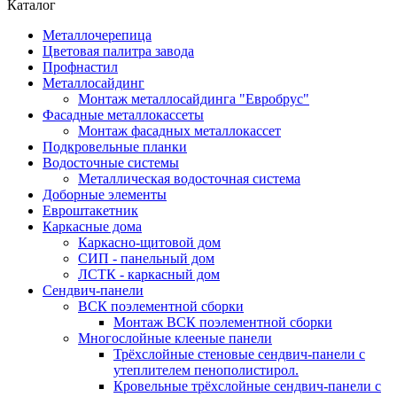
Каталог
Металлочерепица
Цветовая палитра завода
Профнастил
Металлосайдинг
Монтаж металлосайдинга "Евробрус"
Фасадные металлокассеты
Монтаж фасадных металлокассет
Подкровельные планки
Водосточные системы
Металлическая водосточная система
Доборные элементы
Евроштакетник
Каркасные дома
Каркасно-щитовой дом
СИП - панельный дом
ЛСТК - каркасный дом
Сендвич-панели
ВСК поэлементной сборки
Монтаж ВСК поэлементной сборки
Многослойные клееные панели
Трёхслойные стеновые сендвич-панели с
утеплителем пенополистирол.
Кровельные трёхслойные сендвич-панели с