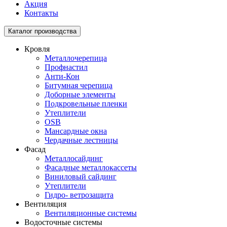
Акция
Контакты
Toggle
Каталог производства
navigation
Кровля
Металлочерепица
Профнастил
Анти-Кон
Битумная черепица
Доборные элементы
Подкровельные пленки
Утеплители
OSB
Мансардные окна
Чердачные лестницы
Фасад
Металлосайдинг
Фасадные металлокассеты
Виниловый сайдинг
Утеплители
Гидро- ветрозащита
Вентиляция
Вентиляционные системы
Водосточные системы