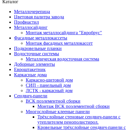
Каталог
Металлочерепица
Цветовая палитра завода
Профнастил
Металлосайдинг
Монтаж металлосайдинга "Евробрус"
Фасадные металлокассеты
Монтаж фасадных металлокассет
Подкровельные планки
Водосточные системы
Металлическая водосточная система
Доборные элементы
Евроштакетник
Каркасные дома
Каркасно-щитовой дом
СИП - панельный дом
ЛСТК - каркасный дом
Сендвич-панели
ВСК поэлементной сборки
Монтаж ВСК поэлементной сборки
Многослойные клееные панели
Трёхслойные стеновые сендвич-панели с
утеплителем пенополистирол.
Кровельные трёхслойные сендвич-панели с