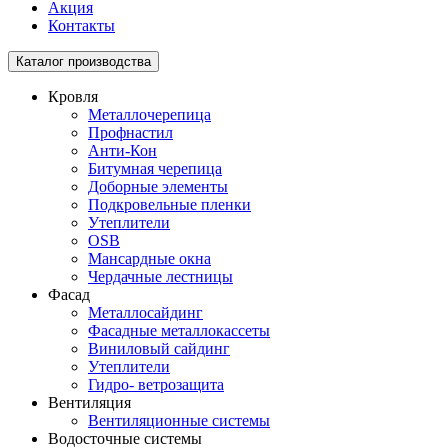
Акция
Контакты
Toggle
Каталог производства
navigation
Кровля
Металлочерепица
Профнастил
Анти-Кон
Битумная черепица
Доборные элементы
Подкровельные пленки
Утеплители
OSB
Мансардные окна
Чердачные лестницы
Фасад
Металлосайдинг
Фасадные металлокассеты
Виниловый сайдинг
Утеплители
Гидро- ветрозащита
Вентиляция
Вентиляционные системы
Водосточные системы