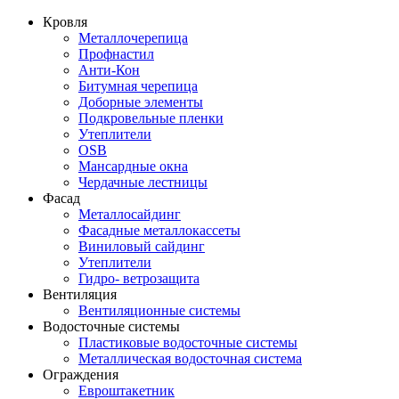
Кровля
Металлочерепица
Профнастил
Анти-Кон
Битумная черепица
Доборные элементы
Подкровельные пленки
Утеплители
OSB
Мансардные окна
Чердачные лестницы
Фасад
Металлосайдинг
Фасадные металлокассеты
Виниловый сайдинг
Утеплители
Гидро- ветрозащита
Вентиляция
Вентиляционные системы
Водосточные системы
Пластиковые водосточные системы
Металлическая водосточная система
Ограждения
Евроштакетник