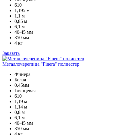
610
1,195 м
1,1 м
0,85 м
6,1 м
40-45 мм
350 мм
4 кг
Заказать
Металлочерепица "Finera" полиестер
Финера
Белая
0,45мм
Глянцевая
610
1,19 м
1,14 м
0,8 м
6,1 м
40-45 мм
350 мм
4 кг