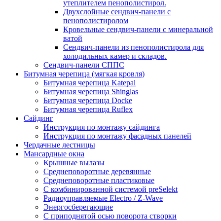
утеплителем пенополистирол.
Двухслойные сендвич-панели с
пенополистиролом
Кровельные сендвич-панели с минеральной
ватой
Сендвич-панели из пенополистирола для
холодильных камер и складов.
Сендвич-панели СППС
Битумная черепица (мягкая кровля)
Битумная черепица Katepal
Битумная черепица Shinglas
Битумная черепица Docke
Битумная черепица Ruflex
Сайдинг
Инструкция по монтажу сайдинга
Инструкция по монтажу фасадных панелей
Чердачные лестницы
Мансардные окна
Крышные вылазы
Среднеповоротные деревянные
Среднеповоротные пластиковые
C комбинированной системой preSelekt
Радиоуправляемые Electro / Z-Wave
Энергосберегающие
С приподнятой осью поворота створки