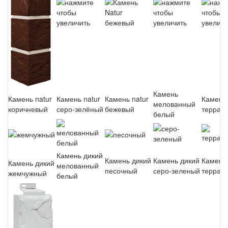
Камень
Камень natur
Камень natur
Камень natur
Камень 
мелованный
коричневый
серо-зелёный
бежевый
террак
белый
Камень дикий
Камень дикий
Камень дикий
Камень
Камень дикий
мелованный
песочный
серо-зеленый
террак
жемчужный
белый