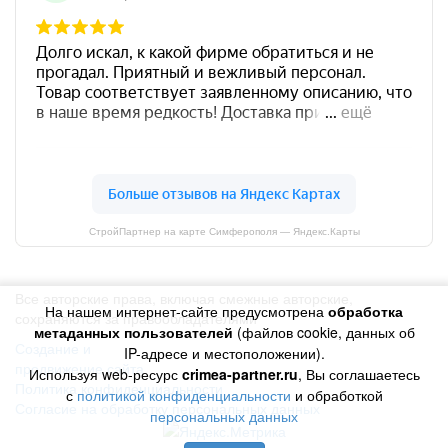
СтройПартнер на карте Симферополя — Яндекс.Карты
Все авторские права, включая смежные авторские,
На нашем интернет-сайте предусмотрена
обработка
сохраняются за правообладателями
метаданных пользователей
(файлов cookie, данных об
Создание и
IP-адресе и местоположении).
продвижение сайта
Используя web-ресурс
crimea-partner.ru
, Вы соглашаетесь
Политика конфиденциальности
с
политикой конфиденциальности
и обработкой
Согласие на обработку персональных данных
персональных данных