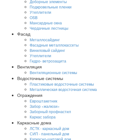
Доборные элементы
Подкровельные пленки
Утеплители
OSB
Мансардные окна
Чердачные лестницы
Фасад
Металлосайдинг
Фасадные металлокассеты
Виниловый сайдинг
Утеплители
Гидро- ветрозащита
Вентиляция
Вентиляционные системы
Водосточные системы
Пластиковые водосточные системы
Металлическая водосточная система
Ограждения
Евроштакетник
Забор «жалюзи»
Заборный профнастил
Каркас забора
Каркасные дома
ЛСТК - каркасный дом
СИП - панельный дом
Каркасно-щитовой дом