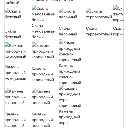
жжёный
Скала
Скала
Скала
Скала ж
Скала
мелованный
песочный
терракотовый
коричн
бежевый
белый
Камень
Камень
Камень
природный
природный
природный
красно-
жемчужный
коричневый
коричневый
Камень
Камень
Камень
природный
природный
природный
серо-
кварцевый
песочный