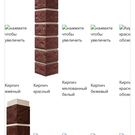
Кирпич
Кирпич
Кирпич
Кирпич
Кирпич
мелованный
красны
жжёный
красный
бежевый
белый
обожже