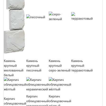
Камень
Камень
Камень
Камень
крупный
крупный
крупный
крупный
мелованный
песочный
серо-зеленый
терракотовый
белый
Кирпич
Кирпич
Кирпич
облицовочный
облицовочный
облицовочный
керамический
жёлтый