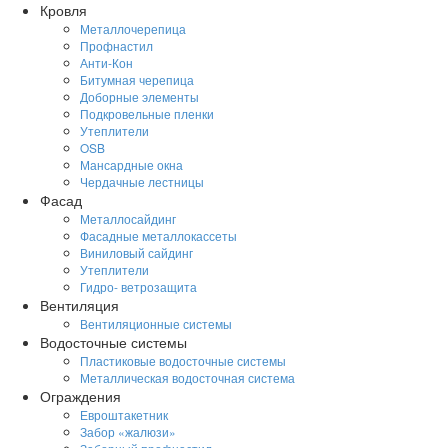
Кровля
Металлочерепица
Профнастил
Анти-Кон
Битумная черепица
Доборные элементы
Подкровельные пленки
Утеплители
OSB
Мансардные окна
Чердачные лестницы
Фасад
Металлосайдинг
Фасадные металлокассеты
Виниловый сайдинг
Утеплители
Гидро- ветрозащита
Вентиляция
Вентиляционные системы
Водосточные системы
Пластиковые водосточные системы
Металлическая водосточная система
Ограждения
Евроштакетник
Забор «жалюзи»