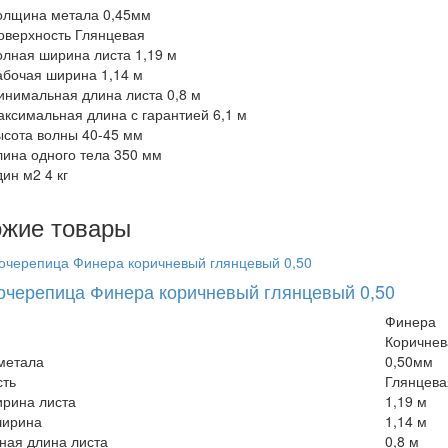
олщина метала
0,45мм
оверхность
Глянцевая
олная ширина листа
1,19 м
абочая ширина
1,14 м
инимальная длина листа
0,8 м
аксимальная длина с гарантией
6,1 м
ысота волны
40-45 мм
лина одного тела
350 мм
дин м2
4 кг
жие товары
черепица Финера коричневый глянцевый 0,50
Финера
Коричнев
метала
0,50мм
сть
Глянцева
рина листа
1,19 м
ширина
1,14 м
ная длина листа
0,8 м