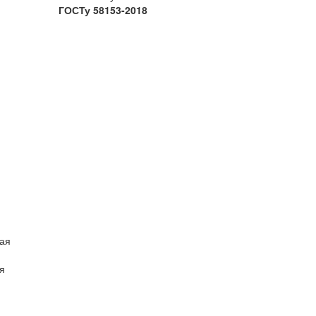
ГОСТу 58153-2018
ая
я