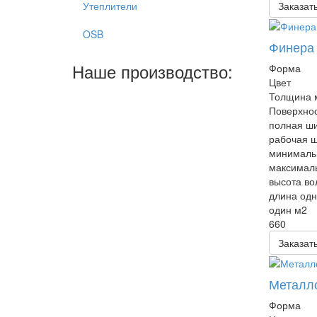
Заказат
Утеплители
OSB
Финера 
Наше производство:
Форма
Цвет
Толщина 
Поверхно
полная ши
рабочая 
минималь
максималь
высота во
длина одн
один м2
660
Заказат
Металло
Форма