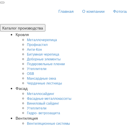
Главная
О компании
Фотога
Toggle
Каталог производства
navigation
Кровля
Металлочерепица
Профнастил
Анти-Кон
Битумная черепица
Доборные элементы
Подкровельные пленки
Утеплители
OSB
Мансардные окна
Чердачные лестницы
Фасад
Металлосайдинг
Фасадные металлокассеты
Виниловый сайдинг
Утеплители
Гидро- ветрозащита
Вентиляция
Вентиляционные системы