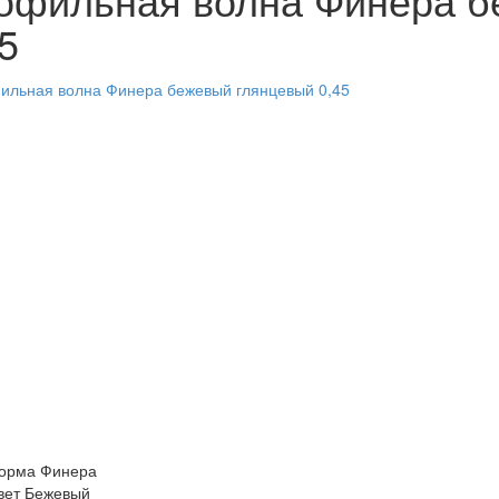
5
орма
Финера
вет
Бежевый