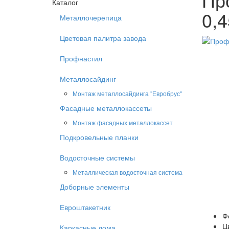
Каталог
0,4
Металлочерепица
Цветовая палитра завода
Профнастил
Металлосайдинг
Монтаж металлосайдинга "Евробрус"
Фасадные металлокассеты
Монтаж фасадных металлокассет
Подкровельные планки
Водосточные системы
Металлическая водосточная система
Доборные элементы
Евроштакетник
Ф
Ц
Каркасные дома