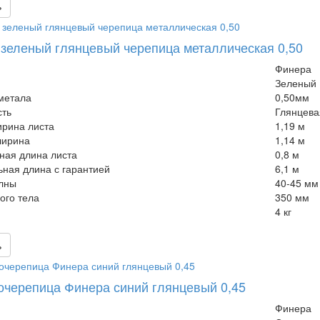
ь
зеленый глянцевый черепица металлическая 0,50
Финера
Зеленый
метала
0,50мм
сть
Глянцева
рина листа
1,19 м
ширина
1,14 м
ная длина листа
0,8 м
ная длина с гарантией
6,1 м
лны
40-45 мм
ого тела
350 мм
4 кг
ь
черепица Финера синий глянцевый 0,45
Финера