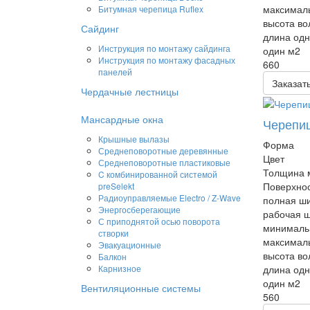
максималь
Битумная черепица Ruflex
высота во
Сайдинг
длина одн
Инструкция по монтажу сайдинга
один м2
Инструкция по монтажу фасадных
660
панелей
Заказат
Чердачные лестницы
Мансардные окна
Черепиц
Крышные вылазы
Форма
Среднеповоротные деревянные
Цвет
Среднеповоротные пластиковые
Толщина 
C комбинированной системой
Поверхно
preSelekt
Радиоуправляемые Electro / Z-Wave
полная ши
Энергосберегающие
рабочая 
С приподнятой осью поворота
минималь
створки
максималь
Эвакуационные
высота во
Балкон
длина одн
Карнизное
один м2
Вентиляционные системы
560