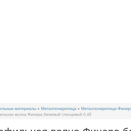
ельные материалы
»
Металлочерепица
»
Металлочерепица-Финер
льная волна Финера бежевый глянцевый 0,45
офильная волна Финера б