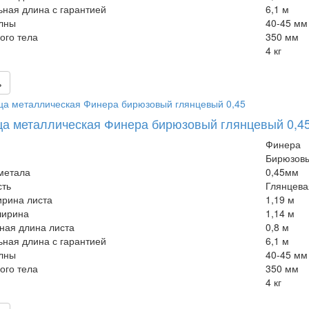
ная длина с гарантией
6,1 м
лны
40-45 мм
ого тела
350 мм
4 кг
ь
а металлическая Финера бирюзовый глянцевый 0,4
Финера
Бирюзов
метала
0,45мм
сть
Глянцева
рина листа
1,19 м
ширина
1,14 м
ная длина листа
0,8 м
ная длина с гарантией
6,1 м
лны
40-45 мм
ого тела
350 мм
4 кг