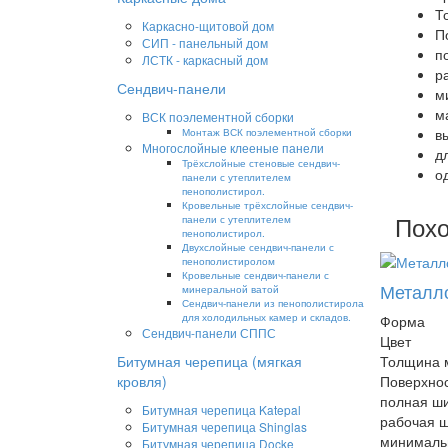
Т
Каркасно-щитовой дом
П
СИП - панельный дом
п
ЛСТК - каркасный дом
р
Сендвич-панели
м
м
ВСК поэлементной сборки
Монтаж ВСК поэлементной сборки
в
Многослойные клееные панели
д
Трёхслойные стеновые сендвич-
о
панели с утеплителем
пенополистирол.
Кровельные трёхслойные сендвич-
Похо
панели с утеплителем
пенополистирол.
Двухслойные сендвич-панели с
пенополистиролом
Кровельные сендвич-панели с
Металло
минеральной ватой
Сендвич-панели из пенополистирола
для холодильных камер и складов.
Форма
Сендвич-панели СППС
Цвет
Битумная черепица (мягкая
Толщина 
кровля)
Поверхно
полная ши
Битумная черепица Katepal
рабочая 
Битумная черепица Shinglas
минималь
Битумная черепица Docke