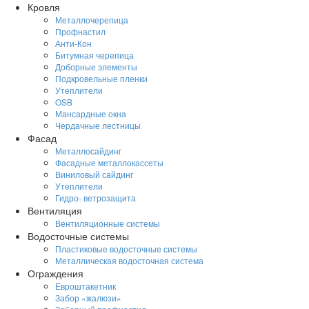
Кровля
Металлочерепица
Профнастил
Анти-Кон
Битумная черепица
Доборные элементы
Подкровельные пленки
Утеплители
OSB
Мансардные окна
Чердачные лестницы
Фасад
Металлосайдинг
Фасадные металлокассеты
Виниловый сайдинг
Утеплители
Гидро- ветрозащита
Вентиляция
Вентиляционные системы
Водосточные системы
Пластиковые водосточные системы
Металлическая водосточная система
Ограждения
Евроштакетник
Забор «жалюзи»