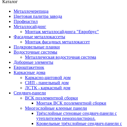
Каталог
Металлочерепица
Цветовая палитра завода
Профнастил
Металлосайдинг
Монтаж металлосайдинга "Евробрус"
Фасадные металлокассеты
Монтаж фасадных металлокассет
Подкровельные планки
Водосточные системы
Металлическая водосточная система
Доборные элементы
Евроштакетник
Каркасные дома
Каркасно-щитовой дом
СИП - панельный дом
ЛСТК - каркасный дом
Сендвич-панели
ВСК поэлементной сборки
Монтаж ВСК поэлементной сборки
Многослойные клееные панели
Трёхслойные стеновые сендвич-панели с
утеплителем пенополистирол.
Кровельные трёхслойные сендвич-панели с