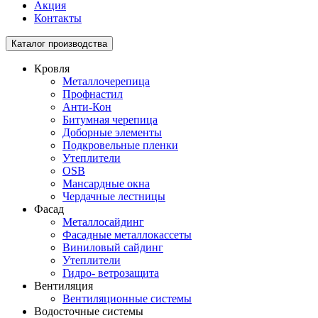
Акция
Контакты
Toggle
Каталог производства
navigation
Кровля
Металлочерепица
Профнастил
Анти-Кон
Битумная черепица
Доборные элементы
Подкровельные пленки
Утеплители
OSB
Мансардные окна
Чердачные лестницы
Фасад
Металлосайдинг
Фасадные металлокассеты
Виниловый сайдинг
Утеплители
Гидро- ветрозащита
Вентиляция
Вентиляционные системы
Водосточные системы