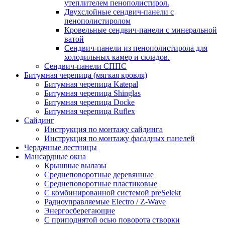
утеплителем пенополистирол.
Двухслойные сендвич-панели с
пенополистиролом
Кровельные сендвич-панели с минеральной
ватой
Сендвич-панели из пенополистирола для
холодильных камер и складов.
Сендвич-панели СППС
Битумная черепица (мягкая кровля)
Битумная черепица Katepal
Битумная черепица Shinglas
Битумная черепица Docke
Битумная черепица Ruflex
Сайдинг
Инструкция по монтажу сайдинга
Инструкция по монтажу фасадных панелей
Чердачные лестницы
Мансардные окна
Крышные вылазы
Среднеповоротные деревянные
Среднеповоротные пластиковые
C комбинированной системой preSelekt
Радиоуправляемые Electro / Z-Wave
Энергосберегающие
С приподнятой осью поворота створки