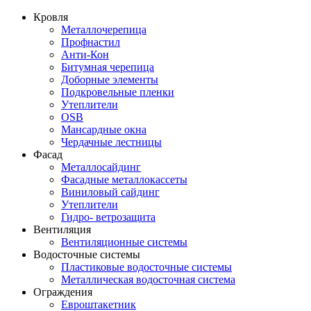
Кровля
Металлочерепица
Профнастил
Анти-Кон
Битумная черепица
Доборные элементы
Подкровельные пленки
Утеплители
OSB
Мансардные окна
Чердачные лестницы
Фасад
Металлосайдинг
Фасадные металлокассеты
Виниловый сайдинг
Утеплители
Гидро- ветрозащита
Вентиляция
Вентиляционные системы
Водосточные системы
Пластиковые водосточные системы
Металлическая водосточная система
Ограждения
Евроштакетник