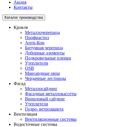
Акция
Контакты
Toggle
Каталог производства
navigation
Кровля
Металлочерепица
Профнастил
Анти-Кон
Битумная черепица
Доборные элементы
Подкровельные пленки
Утеплители
OSB
Мансардные окна
Чердачные лестницы
Фасад
Металлосайдинг
Фасадные металлокассеты
Виниловый сайдинг
Утеплители
Гидро- ветрозащита
Вентиляция
Вентиляционные системы
Водосточные системы