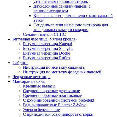
утеплителем пенополистирол.
Двухслойные сендвич-панели с
пенополистиролом
Кровельные сендвич-панели с минеральной
ватой
Сендвич-панели из пенополистирола для
холодильных камер и складов.
Сендвич-панели СППС
Битумная черепица (мягкая кровля)
Битумная черепица Katepal
Битумная черепица Shinglas
Битумная черепица Docke
Битумная черепица Ruflex
Сайдинг
Инструкция по монтажу сайдинга
Инструкция по монтажу фасадных панелей
Чердачные лестницы
Мансардные окна
Крышные вылазы
Среднеповоротные деревянные
Среднеповоротные пластиковые
C комбинированной системой preSelekt
Радиоуправляемые Electro / Z-Wave
Энергосберегающие
С приподнятой осью поворота створки