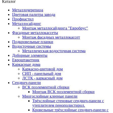
Каталог
Металлочерепица
Цветовая палитра завода
Профнастил
Металлосайдинг
Монтаж металлосайдинга "Евробрус"
Фасадные металлокассеты
Монтаж фасадных металлокассет
Подкровельные планки
Водосточные системы
Металлическая водосточная система
Доборные элементы
Евроштакетник
Каркасные дома
Каркасно-щитовой дом
СИП - панельный дом
ЛСТК - каркасный дом
Сендвич-панели
ВСК поэлементной сборки
Монтаж ВСК поэлементной сборки
Многослойные клееные панели
Трёхслойные стеновые сендвич-панели с
утеплителем пенополистирол.
Кровельные трёхслойные сендвич-панели с