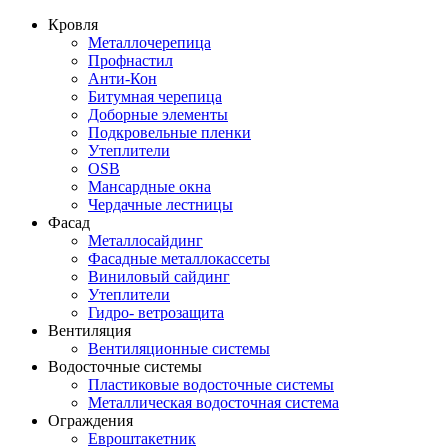
Кровля
Металлочерепица
Профнастил
Анти-Кон
Битумная черепица
Доборные элементы
Подкровельные пленки
Утеплители
OSB
Мансардные окна
Чердачные лестницы
Фасад
Металлосайдинг
Фасадные металлокассеты
Виниловый сайдинг
Утеплители
Гидро- ветрозащита
Вентиляция
Вентиляционные системы
Водосточные системы
Пластиковые водосточные системы
Металлическая водосточная система
Ограждения
Евроштакетник